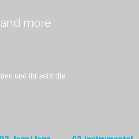
 and more
s, die mir gefallen,
d Radiotauglichkeit
nten und ihr seht die