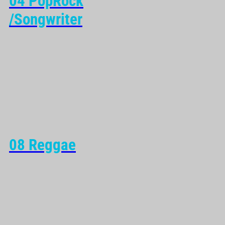
04 PopRock
/Songwriter
08 Reggae