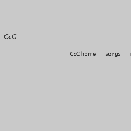
CcC
CcC-home
songs