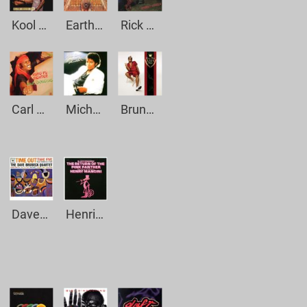
Kool & The Gang - Fresh
Earth Wind & Fire - September
Rick James - Superfreak
Carl Douglas - Kung Fu Fighting
Michael Jackson - Billy Jean
Bruno Mars - 24K Magic
Dave Brubeck Quartett -Take Five
Henri Mancini - Pink Panther