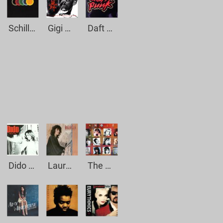
Schiller - Ein Schöner Tag
Gigi D´Agostino - Another Way
Daft Punk - Around The World
Dido - White Flag
Laura Branigan - Self Control
The Bangles - Manic Monday