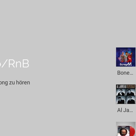
o/RnB
Boney M. - Daddy Cool
Song zu hören
Al Jarreau - Boogie Down