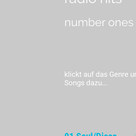
number ones
Hier geht es nicht um Song
sondern um Bekanntheit un
klickt auf das Genre u
Songs dazu...