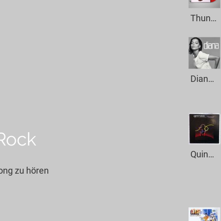
Thundercat - Time Changes
Diana Ross - Upside Down
 Rock
Quincy Jones - Ai No Corrida
Song zu hören