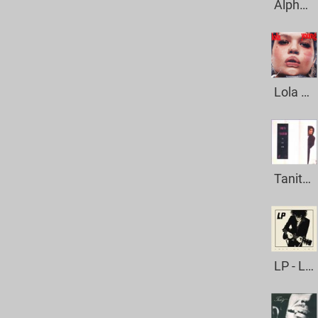
Alphaville - Big In Japan
Lola Young - Messi
Tanita Tikaram - Twist In My Sobriety
LP - Lost On You