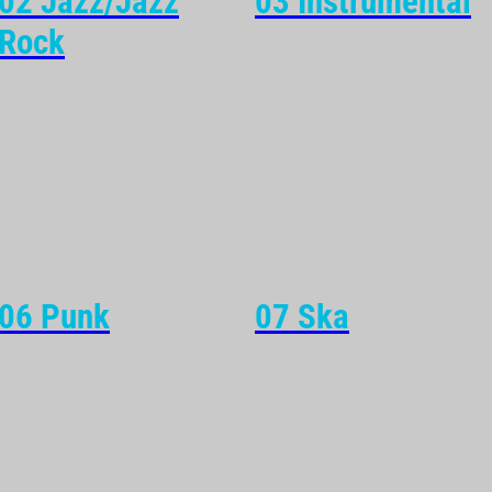
02 Jazz/Jazz
03 Instrumental
Rock
06 Punk
07 Ska