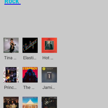
Rock
Tina Turner - What`s Love Got To Do With It
Elastique - Why Did You Do It
Hot Chocolate - Everyone`s A Winner
Prince - Purple Rain
The Weeknd - I Feel Coming
Jamiroquai - Cosmic Girl