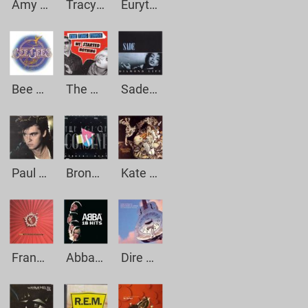
Amy Winehouse - Back To Black
Tracy Chapman - Talkin About A Revolution
Eurythmics - Sweet Dreams
Bee Gees - Stayin Alive
The Ting Tings - That`s Not My Name
Sade - Smooth Operator
Paul Young - Come Back And Stay
Bronski Beat - Smalltown Boy
Kate Bush - Babooshka
Frankie Goes To Hollywood - Relax
Abba - Dancing Queen
Dire Straits - Money For Nothing