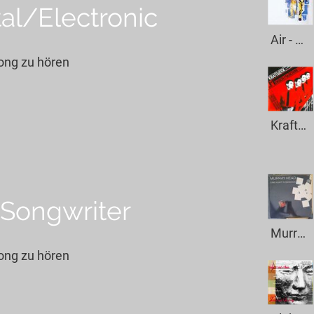
al/Electronic
Air - Femme D`Argent
Song zu hören
Kraftwerk - Roboter
Songwriter
Murray Head - One Night In Bangkok
Song zu hören